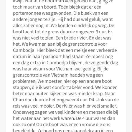
kwijt. Nadat de bootman veel gebeld had, ging ze
toch maar van boord. Toen bleek dat er een
portemonnee was gevonden. Die bleek van een
andere jongen te zijn. Hij had dus wel geluk, want
alles zat er nog in! We konden eindelijk op weg. De
boottocht tot de grens duurde ongeveer 3 uur. Er
was niet veel te zien. Een brede rivier. En dat was
het. We kwamen aan bij de grenscontrole voor
Cambodja. Hier bleek dat een meisje een verkeerde
datum in haar paspoort had staan. Ze moest nog
een dag extra in Cambodja blijven, de volgende dag
was haar visum voor Vietnam wel geldig. Bij de
grenscontrole van Vietnam hadden we geen
problemen. We moesten hier op een andere boot
stappen, die ik wat comfortabeler vond. We konden
beter naar buiten kijken en was minder krap. Naar
Chau doc duurde het ongeveer 4 uur. Dit stuk van de
reis was veel mooier. De rivier was hier veel smaller.
Onderweg zagen we veel kinderen en mensen die bij
het water aan het werk waren. De 4 uur waren dan
ook zo om! Op de boot was er een vrouw die ons
begeleidde. Ze bood ons een slaapplek aan in een